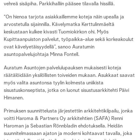
vehreä sisäpiha. Parkkihalliin pääsee tilavalla hissillä.
“On hienoa tarjota asiakkaillemme koteja näin upealla ja
arvostetulla sijainnilla. Kävelymatka Kerttulinmäeltä
keskustaan kulkee kivasti Tuomiokirkon ohi. Myös
Kupittaanpuiston palvelut, työpaikka-alue sekä korkeakoulut
ovat kävelyetäisyydellä”, sanoo Auratumin
asuntopalvelujohtaja Minna Fontell.
Auratum Asuntojen palvelulupauksen mukaisesti koteja
räätälöidään yksilöllisten toiveiden mukaan. Asukkaat saavat
myös valita asuntonsa tyylin kolmesta uniikista
sisustuskonseptista, jotka on luonut sisustusarkkitehti Päivi
Himanen.
Primuksen suunnittelusta järjestettiin arkkitehtikilpailu, jonka
voitti Haroma & Partners Oy arkkitehtien (SAFA) Renni
Haroman ja Sebastian Rönnbladin ehdotuksella. Heidän
suunnitelmassaan ajaton ja moderni kohtaavat tavalla, joka