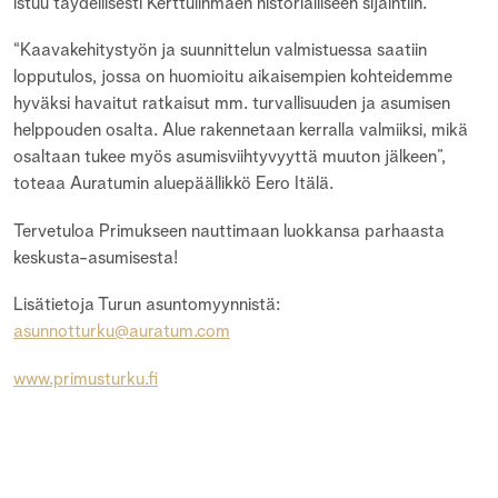
istuu täydellisesti Kerttulinmäen historialliseen sijaintiin.
“Kaavakehitystyön ja suunnittelun valmistuessa saatiin
lopputulos, jossa on huomioitu aikaisempien kohteidemme
hyväksi havaitut ratkaisut mm. turvallisuuden ja asumisen
helppouden osalta. Alue rakennetaan kerralla valmiiksi, mikä
osaltaan tukee myös asumisviihtyvyyttä muuton jälkeen”,
toteaa Auratumin aluepäällikkö Eero Itälä.
Tervetuloa Primukseen nauttimaan luokkansa parhaasta
keskusta-asumisesta!
Lisätietoja Turun asuntomyynnistä:
asunnotturku@auratum.com
www.primusturku.fi