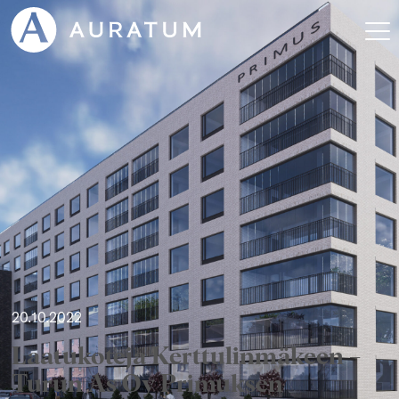
20.10.2022
Laatukoteja Kerttulinmäkeen –
Turun As Oy Primuksen