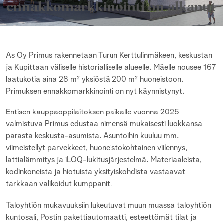
ennakkomarkkinointi on alkanut
As Oy Primus rakennetaan Turun Kerttulinmäkeen, keskustan
ja Kupittaan väliselle historialliselle alueelle. Mäelle nousee 167
laatukotia aina 28 m² yksiöstä 200 m² huoneistoon.
Primuksen ennakkomarkkinointi on nyt käynnistynyt.
Entisen kauppaoppilaitoksen paikalle vuonna 2025
valmistuva Primus edustaa nimensä mukaisesti luokkansa
parasta keskusta-asumista. Asuntoihin kuuluu mm.
viimeistellyt parvekkeet, huoneistokohtainen viilennys,
lattialämmitys ja iLOQ-lukitusjärjestelmä. Materiaaleista,
kodinkoneista ja hiotuista yksityiskohdista vastaavat
tarkkaan valikoidut kumppanit.
Taloyhtiön mukavuuksiin lukeutuvat muun muassa taloyhtiön
kuntosali, Postin pakettiautomaatti, esteettömät tilat ja