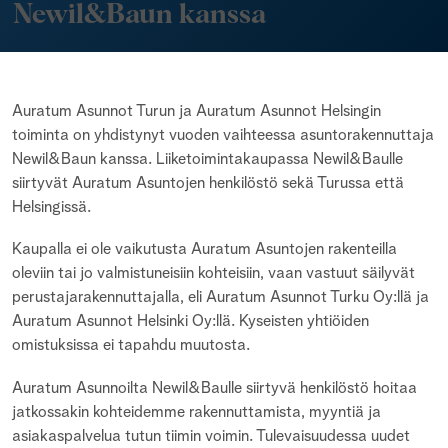
Newil&Baun kanssa
Auratum Asunnot Turun ja Auratum Asunnot Helsingin
toiminta on yhdistynyt vuoden vaihteessa asuntorakennuttaja
Newil&Baun kanssa. Liiketoimintakaupassa Newil&Baulle
siirtyvät Auratum Asuntojen henkilöstö sekä Turussa että
Helsingissä.
Kaupalla ei ole vaikutusta Auratum Asuntojen rakenteilla
oleviin tai jo valmistuneisiin kohteisiin, vaan vastuut säilyvät
perustajarakennuttajalla, eli Auratum Asunnot Turku Oy:llä ja
Auratum Asunnot Helsinki Oy:llä. Kyseisten yhtiöiden
omistuksissa ei tapahdu muutosta.
Auratum Asunnoilta Newil&Baulle siirtyvä henkilöstö hoitaa
jatkossakin kohteidemme rakennuttamista, myyntiä ja
asiakaspalvelua tutun tiimin voimin. Tulevaisuudessa uudet