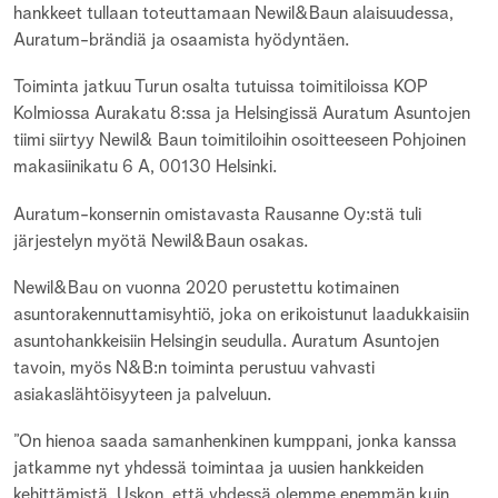
hankkeet tullaan toteuttamaan Newil&Baun alaisuudessa,
Auratum-brändiä ja osaamista hyödyntäen.
Toiminta jatkuu Turun osalta tutuissa toimitiloissa KOP
Kolmiossa Aurakatu 8:ssa ja Helsingissä Auratum Asuntojen
tiimi siirtyy Newil& Baun toimitiloihin osoitteeseen Pohjoinen
makasiinikatu 6 A, 00130 Helsinki.
Auratum-konsernin omistavasta Rausanne Oy:stä tuli
järjestelyn myötä Newil&Baun osakas.
Newil&Bau on vuonna 2020 perustettu kotimainen
asuntorakennuttamisyhtiö, joka on erikoistunut laadukkaisiin
asuntohankkeisiin Helsingin seudulla. Auratum Asuntojen
tavoin, myös N&B:n toiminta perustuu vahvasti
asiakaslähtöisyyteen ja palveluun.
”On hienoa saada samanhenkinen kumppani, jonka kanssa
jatkamme nyt yhdessä toimintaa ja uusien hankkeiden
kehittämistä. Uskon, että yhdessä olemme enemmän kuin