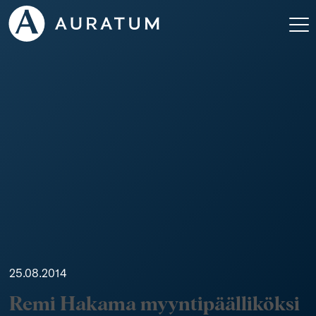
25.08.2014
Remi Hakama myyntipäälliköksi